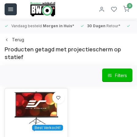
0
Vandaag besteld
Morgen in Huis*
30 Dagen
Retour*
B
Terug
Producten getagd met projectiescherm op
statief
Filters
Best Verkocht!