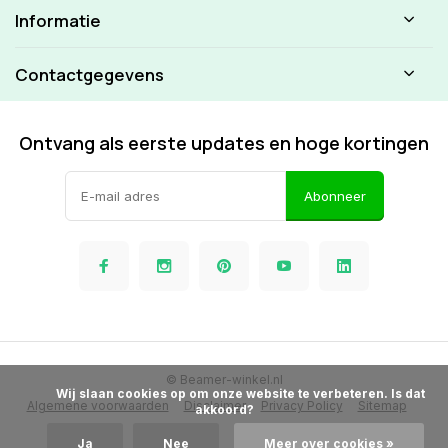
Informatie
Contactgegevens
Ontvang als eerste updates en hoge kortingen
Abonneer
© Beamer-winkel.nl
            Wij slaan cookies op om onze website te verbeteren. Is dat 
Algemene voorwaarden
Disclaimer
Privacy Policy
Sitemap
akkoord?

Ja
Nee
Meer over cookies »