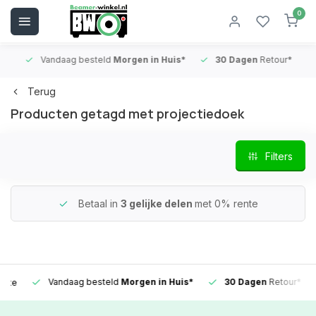
0
Vandaag besteld
Morgen in Huis*
30 Dagen
Retour*
B
Terug
Producten getagd met projectiedoek
Filters
Betaal in
3 gelijke delen
met 0% rente
Vandaag besteld
Morgen in Huis*
30 Dagen
Retour*