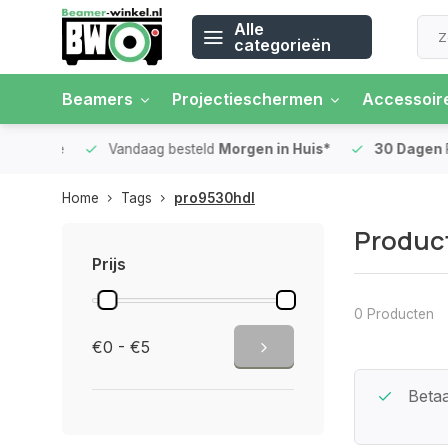
Alle
categorieën
Beamers
Projectieschermen
Accessoir
 rente
Vandaag besteld
Morgen in Huis*
30 Dagen
Ret
Home
Tags
pro9530hdl
Produc
Prijs
0 Producten
€0 - €5
Beste Service Garantie
Betaa