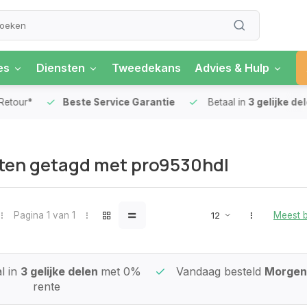
es
Diensten
Tweedekans
Advies & Hulp
our*
Beste Service Garantie
Betaal in
3 gelijke delen
ten getagd met pro9530hdl
Pagina 1 van 1
Meest 
l in
3 gelijke delen
met 0%
Vandaag besteld
Morgen 
rente