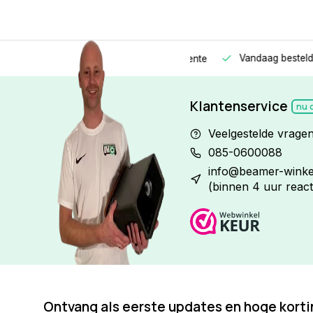
Vandaag besteld
Morge
Betaal in
3 gelijke delen
met 0% rente
Klantenservice
nu 
Veelgestelde vrage
085-0600088
info@beamer-winkel
(binnen 4 uur react
Ontvang als eerste updates en hoge kort