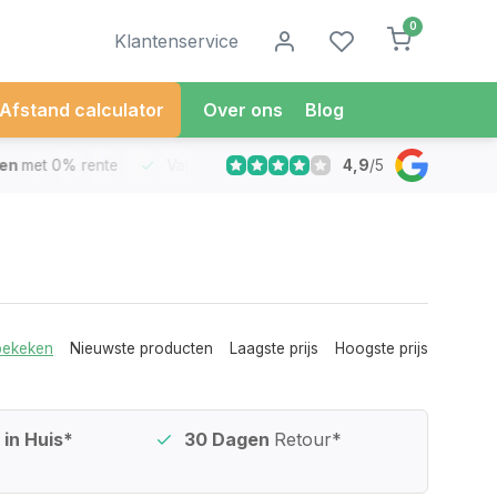
0
Klantenservice
Afstand calculator
Over ons
Blog
4,9
/
5
met 0% rente
Vandaag besteld
Morgen in Huis*
30 Dag
bekeken
Nieuwste producten
Laagste prijs
Hoogste prijs
in Huis*
30 Dagen
Retour*