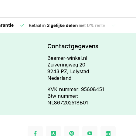
e
Vandaag beste
Betaal in
3 gelijke delen
met 0% rente
Contactgegevens
Beamer-winkel.nl
Zuiveringweg 20
8243 PZ, Lelystad
Nederland
KVK nummer: 95608451
Btw nummer:
NL867202518B01