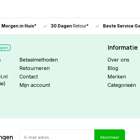
n in Huis*
30 Dagen
Retour*
Beste Service Garanti
Informatie
open
n
Betaalmethoden
Over ons
Retourneren
Blog
.nl
Contact
Merken
ie)
Mijn account
Categorieën
ingen
Abonneer