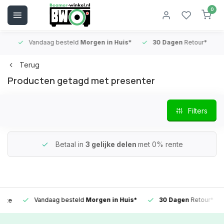
0
Vandaag besteld
Morgen in Huis*
30 Dagen
Retour*
B
Terug
Producten getagd met presenter
Filters
Betaal in
3 gelijke delen
met 0% rente
Vandaag besteld
Morgen in Huis*
30 Dagen
Retour*