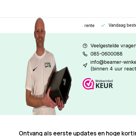
Vandaag besteld
Morge
Betaal in
3 gelijke delen
met 0% rente
Veelgestelde vrage
085-0600088
info@beamer-winkel
(binnen 4 uur react
Ontvang als eerste updates en hoge kort