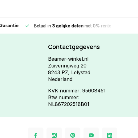
e
Vandaag beste
Betaal in
3 gelijke delen
met 0% rente
Contactgegevens
Beamer-winkel.nl
Zuiveringweg 20
8243 PZ, Lelystad
Nederland
KVK nummer: 95608451
Btw nummer:
NL867202518B01