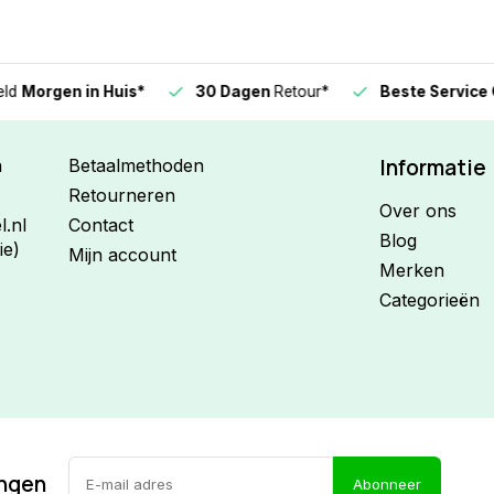
n in Huis*
30 Dagen
Retour*
Beste Service Garanti
Informatie
n
Betaalmethoden
Retourneren
Over ons
.nl
Contact
Blog
ie)
Mijn account
Merken
Categorieën
ingen
Abonneer