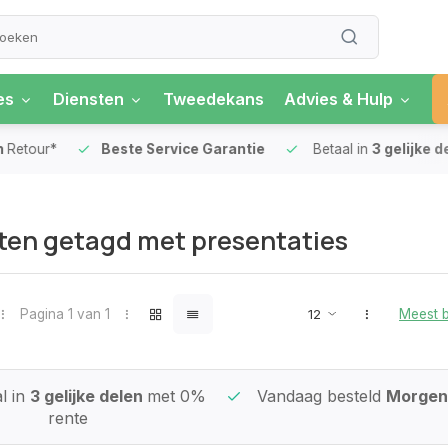
es
Diensten
Tweedekans
Advies & Hulp
our*
Beste Service Garantie
Betaal in
3 gelijke delen
en getagd met presentaties
Pagina 1 van 1
Meest 
l in
3 gelijke delen
met 0%
Vandaag besteld
Morgen 
rente