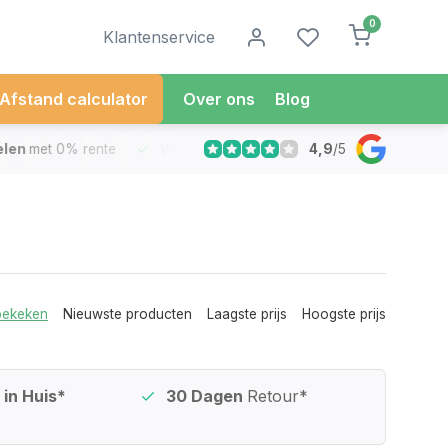
0
Klantenservice
Afstand calculator
Over ons
Blog
4,9
/
5
met 0% rente
Vandaag besteld
Morgen in Huis*
30 Dag
bekeken
Nieuwste producten
Laagste prijs
Hoogste prijs
in Huis*
30 Dagen
Retour*