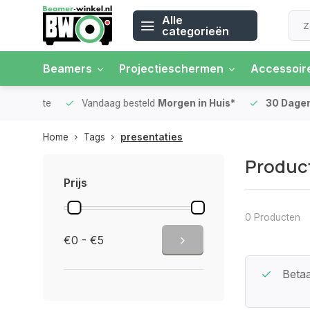
Alle
categorieën
Beamers
Projectieschermen
Accessoir
 rente
Vandaag besteld
Morgen in Huis*
30 Dagen
Ret
Home
Tags
presentaties
Product
Prijs
0 Producten
€0 - €5
Beste Service Garantie
Betaa