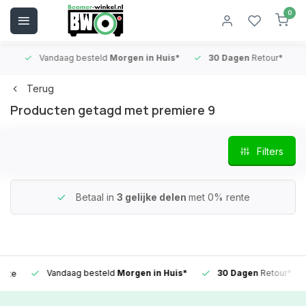
0
Vandaag besteld
Morgen in Huis*
30 Dagen
Retour*
B
Terug
Producten getagd met premiere 9
Filters
Betaal in
3 gelijke delen
met 0% rente
Vandaag besteld
Morgen in Huis*
30 Dagen
Retour*