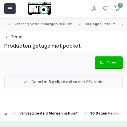
0
Vandaag besteld
Morgen in Huis*
30 Dagen
Retour*
B
Terug
Producten getagd met pocket
Filters
Betaal in
3 gelijke delen
met 0% rente
Vandaag besteld
Morgen in Huis*
30 Dagen
Retour*