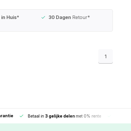
in Huis*
30 Dagen
Retour*
1
e
Vandaag beste
Betaal in
3 gelijke delen
met 0% rente