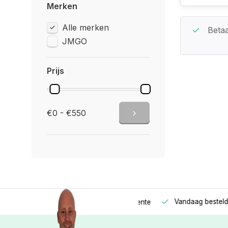
Merken
Alle merken
Beste Service Garantie
Betaa
JMGO
Prijs
€0 - €550
Vandaag besteld
Morge
Betaal in
3 gelijke delen
met 0% rente