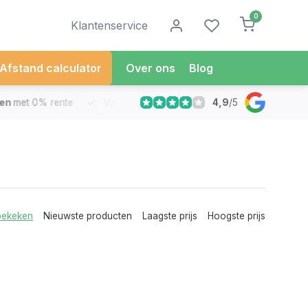
0
Klantenservice
Afstand calculator
Over ons
Blog
4,9
/
5
met 0% rente
Vandaag besteld
Morgen in Huis*
30 Dag
bekeken
Nieuwste producten
Laagste prijs
Hoogste prijs