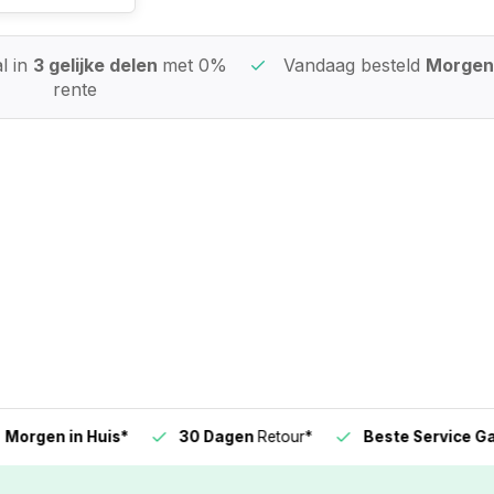
l in
3 gelijke delen
met 0%
Vandaag besteld
Morgen 
rente
n in Huis*
30 Dagen
Retour*
Beste Service Garanti