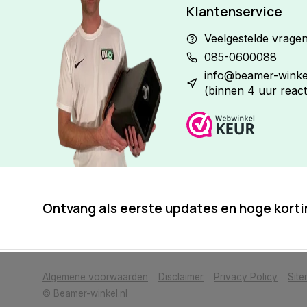
Klantenservice
Veelgestelde vrage
085-0600088
info@beamer-winkel
(binnen 4 uur react
Ontvang als eerste updates en hoge kort
            Wij slaan cookies op om onze website te verbeteren. Is dat akkoor
Algemene voorwaarden
Disclaimer
Privacy Policy
Sit
© Beamer-winkel.nl