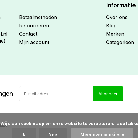
Informatie
n
Betaalmethoden
Over ons
Retourneren
Blog
.nl
Contact
Merken
ie)
Mijn account
Categorieën
ingen
Abonneer
d?

emap
Ja
Nee
Meer over cookies »