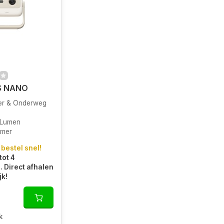
S NANO
er & Onderweg
 Lumen
amer
 bestel snel!
tot 4
 Direct afhalen
jk!
k