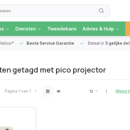
es
Diensten
Tweedekans
Advies & Hulp
our*
Beste Service Garantie
Betaal in
3 gelijke delen
en getagd met pico projector
Pagina 1 van 1
Meest 