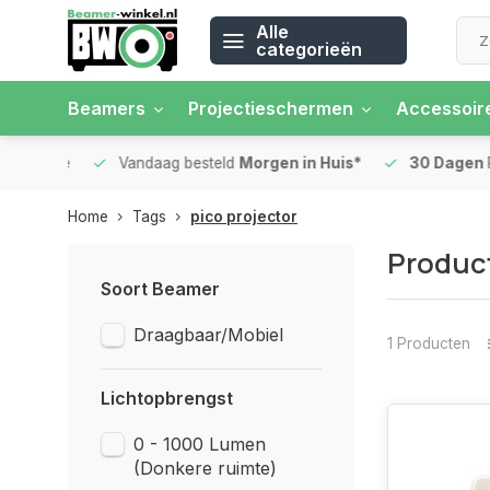
Alle
categorieën
Beamers
Projectieschermen
Accessoir
 rente
Vandaag besteld
Morgen in Huis*
30 Dagen
Ret
Home
Tags
pico projector
Product
Soort Beamer
Draagbaar/Mobiel
1 Producten
Lichtopbrengst
0 - 1000 Lumen
(Donkere ruimte)