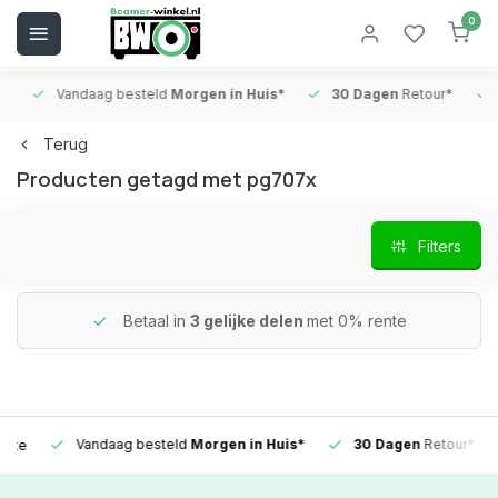
0
Vandaag besteld
Morgen in Huis*
30 Dagen
Retour*
B
Terug
Producten getagd met pg707x
Filters
Betaal in
3 gelijke delen
met 0% rente
Vandaag besteld
Morgen in Huis*
30 Dagen
Retour*
e