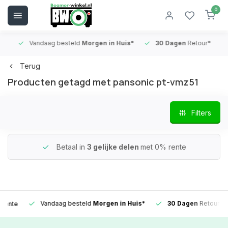
0
Vandaag besteld
Morgen in Huis*
30 Dagen
Retour*
B
Terug
Producten getagd met pansonic pt-vmz51
Filters
Betaal in
3 gelijke delen
met 0% rente
Vandaag besteld
Morgen in Huis*
30 Dagen
Retour*
te