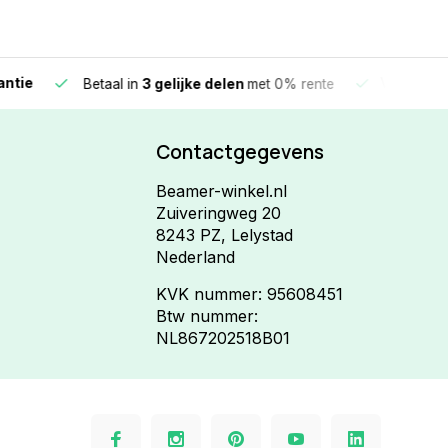
e
Vandaag beste
Betaal in
3 gelijke delen
met 0% rente
Contactgegevens
Beamer-winkel.nl
Zuiveringweg 20
8243 PZ, Lelystad
Nederland
KVK nummer: 95608451
Btw nummer:
NL867202518B01