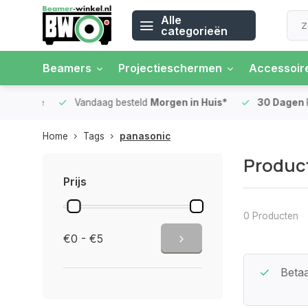
Alle
categorieën
Beamers
Projectieschermen
Accessoir
 rente
Vandaag besteld
Morgen in Huis*
30 Dagen
Ret
Home
Tags
panasonic
Produc
Prijs
0 Producten
€0 - €5
Beste Service Garantie
Betaa