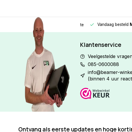
Vandaag besteld
Morge
Betaal in
3 gelijke delen
met 0% rente
Klantenservice
Veelgestelde vrage
085-0600088
info@beamer-winkel
(binnen 4 uur react
Ontvang als eerste updates en hoge kort