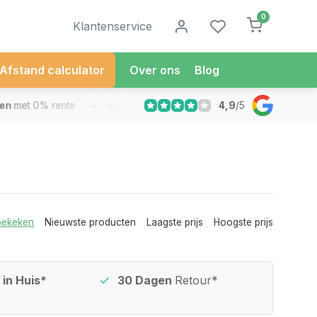
0
Klantenservice
Afstand calculator
Over ons
Blog
4,9
/
5
met 0% rente
Vandaag besteld
Morgen in Huis*
30 Dag
bekeken
Nieuwste producten
Laagste prijs
Hoogste prijs
in Huis*
30 Dagen
Retour*