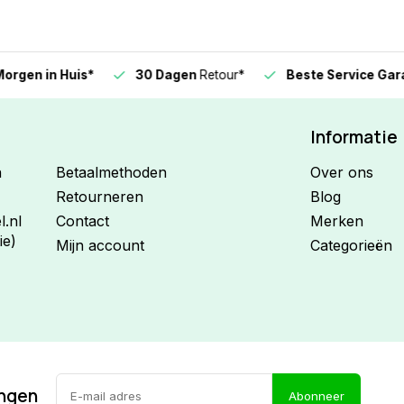
n in Huis*
30 Dagen
Retour*
Beste Service Garanti
Informatie
n
Betaalmethoden
Over ons
Retourneren
Blog
.nl
Contact
Merken
ie)
Mijn account
Categorieën
ingen
Abonneer