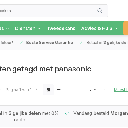
es
Diensten
Tweedekans
Advies & Hulp
our*
Beste Service Garantie
Betaal in
3 gelijke delen
ten getagd met panasonic
Pagina 1 van 1
Meest 
l in
3 gelijke delen
met 0%
Vandaag besteld
Morgen 
rente