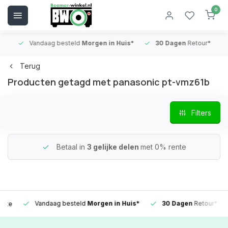
0
Vandaag besteld
Morgen in Huis*
30 Dagen
Retour*
B
Terug
Producten getagd met panasonic pt-vmz61b
Filters
Betaal in
3 gelijke delen
met 0% rente
Vandaag besteld
Morgen in Huis*
30 Dagen
Retour*