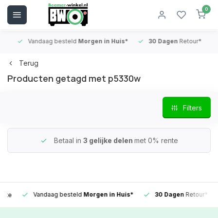
0
Vandaag besteld
Morgen in Huis*
30 Dagen
Retour*
B
Terug
Producten getagd met p5330w
Filters
Betaal in
3 gelijke delen
met 0% rente
Vandaag besteld
Morgen in Huis*
30 Dagen
Retour*