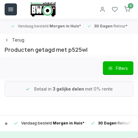
0
Vandaag besteld
Morgen in Huis*
30 Dagen
Retour*
B
Terug
Producten getagd met p525wl
Filters
Betaal in
3 gelijke delen
met 0% rente
Vandaag besteld
Morgen in Huis*
30 Dagen
Retour*