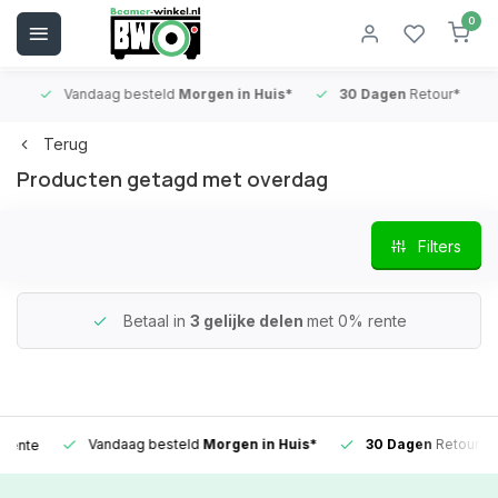
0
Vandaag besteld
Morgen in Huis*
30 Dagen
Retour*
B
Terug
Producten getagd met overdag
Filters
Betaal in
3 gelijke delen
met 0% rente
Vandaag besteld
Morgen in Huis*
30 Dagen
Retour*
e