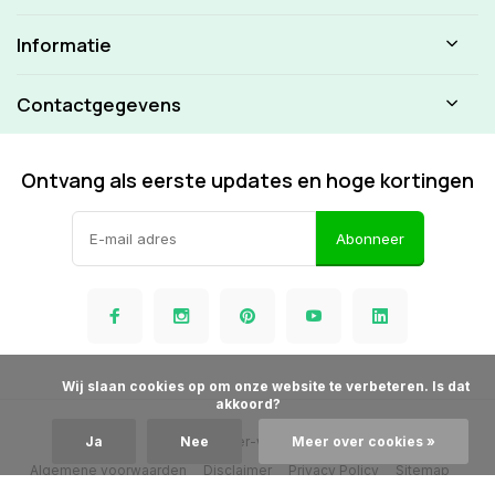
Informatie
Contactgegevens
Ontvang als eerste updates en hoge kortingen
Abonneer
            Wij slaan cookies op om onze website te verbeteren. Is dat 
akkoord?

© Beamer-winkel.nl
Ja
Nee
Meer over cookies »
Algemene voorwaarden
Disclaimer
Privacy Policy
Sitemap