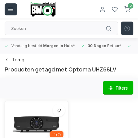
0
Vandaag besteld
Morgen in Huis*
30 Dagen
Retour*
B
Terug
Producten getagd met Optoma UHZ68LV
Filters
-12%