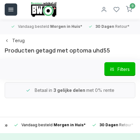
0
Vandaag besteld
Morgen in Huis*
30 Dagen
Retour*
B
Terug
Producten getagd met optoma uhd55
Filters
Betaal in
3 gelijke delen
met 0% rente
Vandaag besteld
Morgen in Huis*
30 Dagen
Retour*