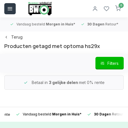
0
Vandaag besteld
Morgen in Huis*
30 Dagen
Retour*
B
Terug
Producten getagd met optoma hs29x
Filters
Betaal in
3 gelijke delen
met 0% rente
Vandaag besteld
Morgen in Huis*
30 Dagen
Retour*