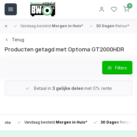
0
e
Vandaag besteld
Morgen in Huis*
30 Dagen
Retour*
Terug
Producten getagd met Optoma GT2000HDR
Filters
Betaal in
3 gelijke delen
met 0% rente
Vandaag besteld
Morgen in Huis*
30 Dagen
Retour*
te