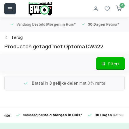
0
Vandaag besteld
Morgen in Huis*
30 Dagen
Retour*
B
Terug
Producten getagd met Optoma DW322
Filters
Betaal in
3 gelijke delen
met 0% rente
Vandaag besteld
Morgen in Huis*
30 Dagen
Retour*