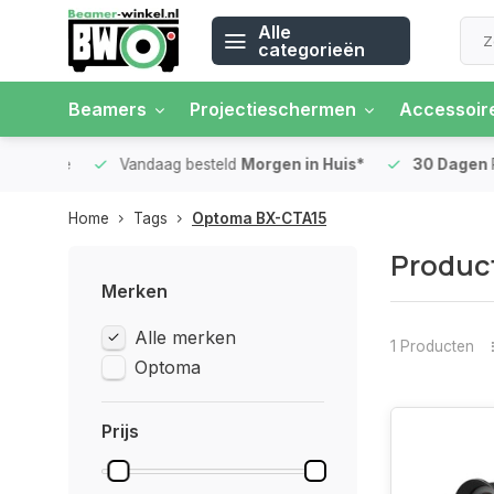
Alle
categorieën
Beamers
Projectieschermen
Accessoir
 rente
Vandaag besteld
Morgen in Huis*
30 Dagen
Ret
Home
Tags
Optoma BX-CTA15
Produc
Merken
Alle merken
1 Producten
Optoma
Prijs