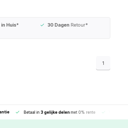
in Huis*
30 Dagen
Retour*
1
e
Vandaag beste
Betaal in
3 gelijke delen
met 0% rente