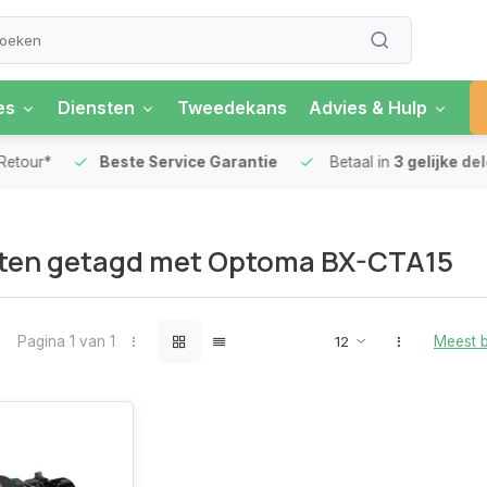
es
Diensten
Tweedekans
Advies & Hulp
our*
Beste Service Garantie
Betaal in
3 gelijke delen
ten getagd met Optoma BX-CTA15
Pagina 1 van 1
Meest 