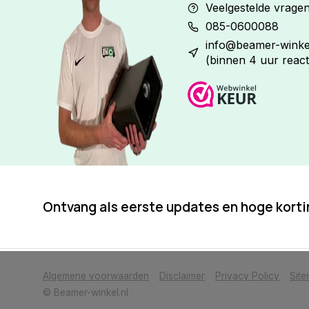
Veelgestelde vrage
085-0600088
info@beamer-winkel
(binnen 4 uur react
Ontvang als eerste updates en hoge kort
            Wij slaan cookies op om onze website te verbeteren. Is dat akkoor
Algemene voorwaarden
Disclaimer
Privacy Policy
Sit
© Beamer-winkel.nl