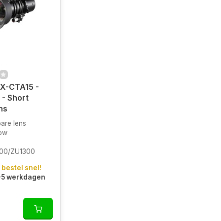
X-CTA15 -
 - Short
ns
are lens
ow
100/ZU1300
 bestel snel!
3-5 werkdagen