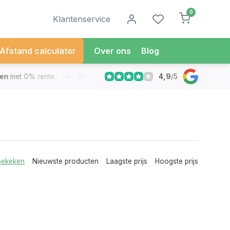
0
Klantenservice
Afstand calculator
Over ons
Blog
4,9
/
5
met 0% rente
Vandaag besteld
Morgen in Huis*
30 Dag
bekeken
Nieuwste producten
Laagste prijs
Hoogste prijs