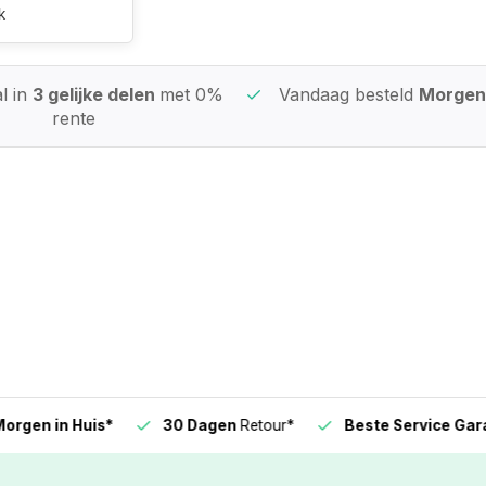
k
l in
3 gelijke delen
met 0%
Vandaag besteld
Morgen 
rente
n in Huis*
30 Dagen
Retour*
Beste Service Garanti