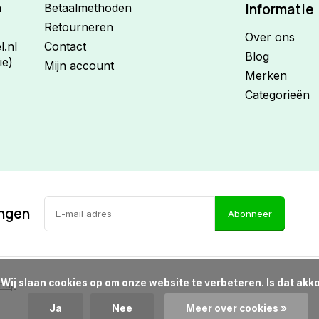
Informatie
n
Betaalmethoden
Retourneren
Over ons
.nl
Contact
Blog
ie)
Mijn account
Merken
Categorieën
ingen
Abonneer
d?

emap
Ja
Nee
Meer over cookies »