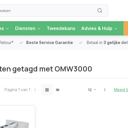
es
Diensten
Tweedekans
Advies & Hulp
our*
Beste Service Garantie
Betaal in
3 gelijke delen
ten getagd met OMW3000
Pagina 1 van 1
Meest 