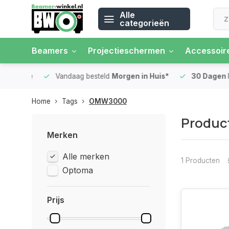
Alle
categorieën
Beamers
Projectieschermen
Accessoir
 rente
Vandaag besteld
Morgen in Huis*
30 Dagen
Ret
Home
Tags
OMW3000
Produc
Merken
Alle merken
1 Producten
Optoma
Prijs