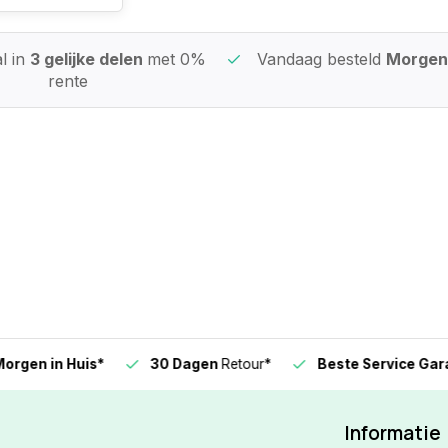
l in
3 gelijke delen
met 0%
Vandaag besteld
Morgen 
rente
n in Huis*
30 Dagen
Retour*
Beste Service Garanti
Informatie