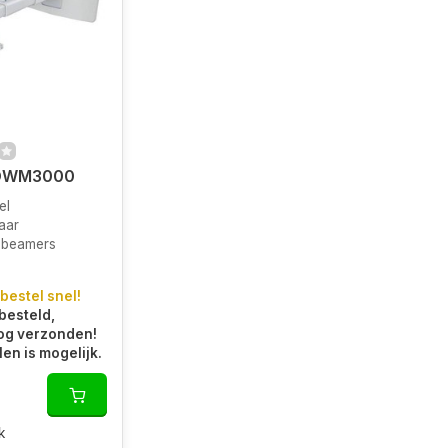
OWM3000
el
aar
 beamers
 bestel snel!
besteld,
og verzonden!
len is mogelijk.
k