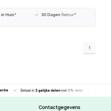
in Huis*
30 Dagen
Retour*
1
e
Vandaag beste
Betaal in
3 gelijke delen
met 0% rente
Contactgegevens