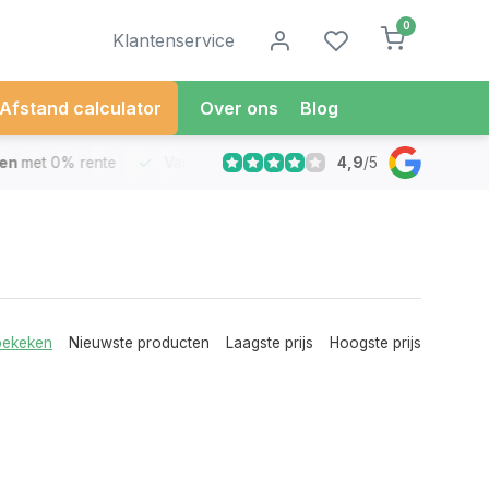
0
Klantenservice
Afstand calculator
Over ons
Blog
4,9
/
5
met 0% rente
Vandaag besteld
Morgen in Huis*
30 Dag
bekeken
Nieuwste producten
Laagste prijs
Hoogste prijs