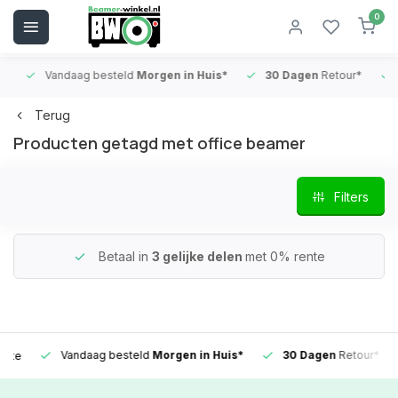
0
Vandaag besteld
Morgen in Huis*
30 Dagen
Retour*
B
Terug
Producten getagd met office beamer
Filters
Betaal in
3 gelijke delen
met 0% rente
Vandaag besteld
Morgen in Huis*
30 Dagen
Retour*