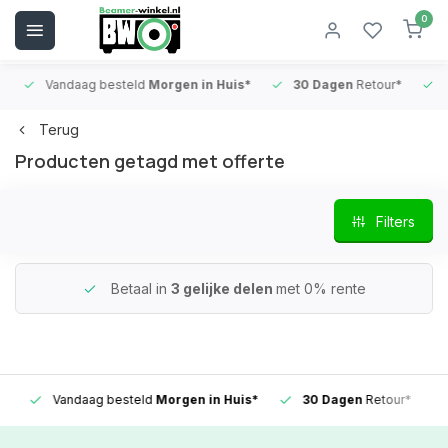
0
Vandaag besteld
Morgen in Huis*
30 Dagen
Retour*
B
Terug
Producten getagd met offerte
Filters
Betaal in
3 gelijke delen
met 0% rente
Vandaag besteld
Morgen in Huis*
30 Dagen
Retour*