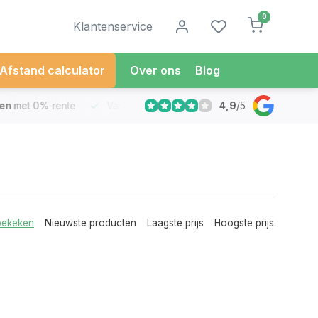
0
Klantenservice
Afstand calculator
Over ons
Blog
4,9
/
5
met 0% rente
Vandaag besteld
Morgen in Huis*
30 Dag
bekeken
Nieuwste producten
Laagste prijs
Hoogste prijs