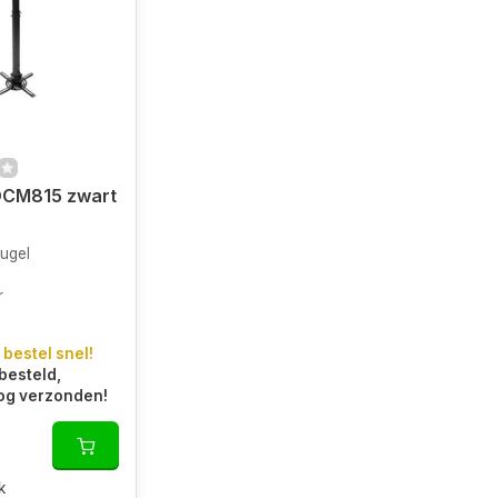
CM815 zwart
ugel
r
 bestel snel!
besteld,
og verzonden!
k