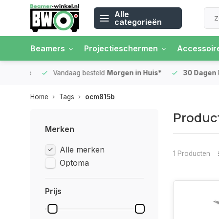
Alle
categorieën
Beamers
Projectieschermen
Accessoir
 rente
Vandaag besteld
Morgen in Huis*
30 Dagen
Ret
Home
Tags
ocm815b
Produc
Merken
Alle merken
1 Producten
Optoma
Prijs