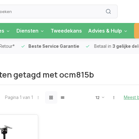
es
Diensten
Tweedekans
Advies & Hulp
our*
Beste Service Garantie
Betaal in
3 gelijke delen
ten getagd met ocm815b
Pagina 1 van 1
Meest 