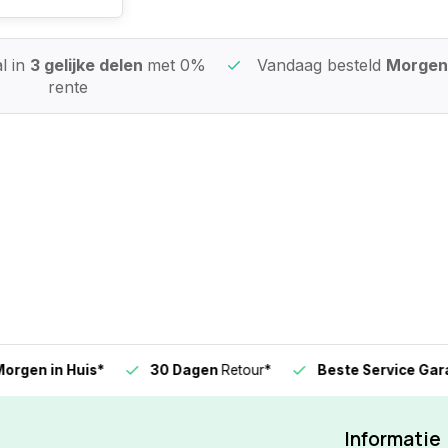
l in
3 gelijke delen
met 0%
Vandaag besteld
Morgen 
rente
n in Huis*
30 Dagen
Retour*
Beste Service Garanti
Informatie