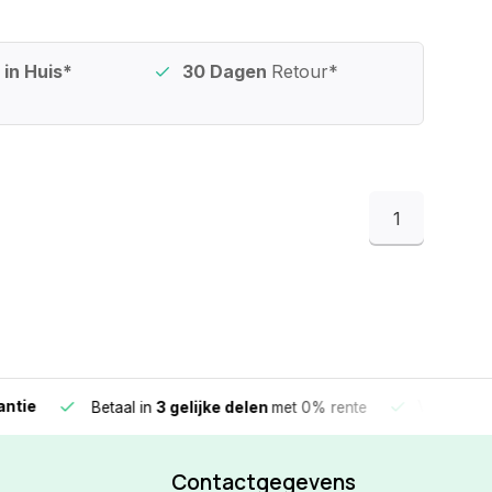
in Huis*
30 Dagen
Retour*
1
e
Vandaag beste
Betaal in
3 gelijke delen
met 0% rente
Contactgegevens