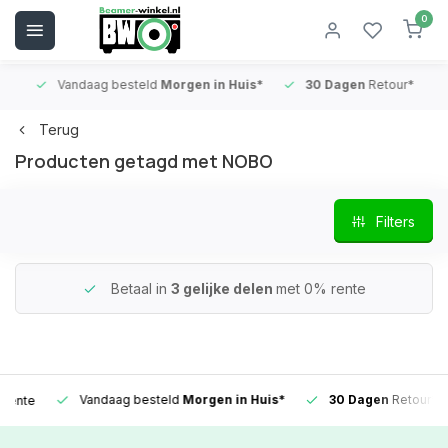
0
Vandaag besteld
Morgen in Huis*
30 Dagen
Retour*
B
Terug
Producten getagd met NOBO
Filters
Betaal in
3 gelijke delen
met 0% rente
Vandaag besteld
Morgen in Huis*
30 Dagen
Retour*