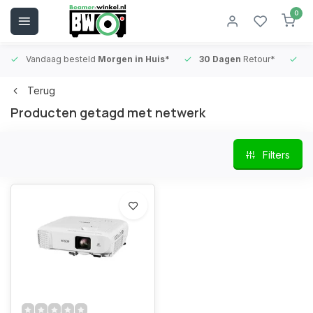
0
Vandaag besteld
Morgen in Huis*
30 Dagen
Retour*
B
Terug
Producten getagd met netwerk
Filters