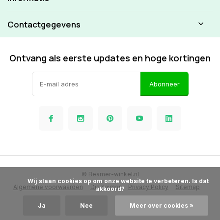
Contactgegevens
Ontvang als eerste updates en hoge kortingen
Abonneer
© Beamer-winkel.nl
            Wij slaan cookies op om onze website te verbeteren. Is dat 
Algemene voorwaarden
Disclaimer
Privacy Policy
Sitemap
akkoord?

Ja
Nee
Meer over cookies »