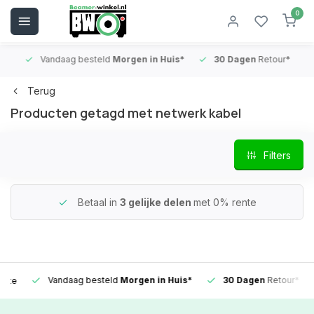
0
Vandaag besteld
Morgen in Huis*
30 Dagen
Retour*
B
Terug
Producten getagd met netwerk kabel
Filters
Betaal in
3 gelijke delen
met 0% rente
Vandaag besteld
Morgen in Huis*
30 Dagen
Retour*