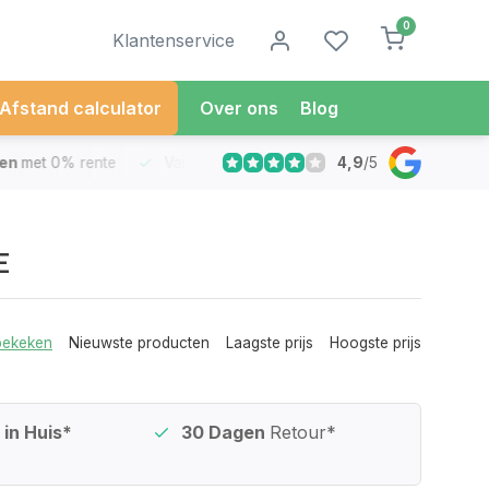
0
Klantenservice
Afstand calculator
Over ons
Blog
4,9
/
5
met 0% rente
Vandaag besteld
Morgen in Huis*
30 Dag
E
bekeken
Nieuwste producten
Laagste prijs
Hoogste prijs
in Huis*
30 Dagen
Retour*