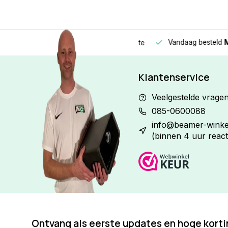
Vandaag besteld
Morge
Betaal in
3 gelijke delen
met 0% rente
Klantenservice
Veelgestelde vrage
085-0600088
info@beamer-winkel
(binnen 4 uur react
Ontvang als eerste updates en hoge kort