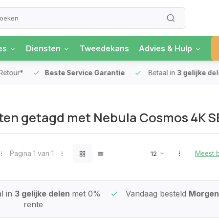
es
Diensten
Tweedekans
Advies & Hulp
our*
Beste Service Garantie
Betaal in
3 gelijke delen
ten getagd met Nebula Cosmos 4K S
Pagina 1 van 1
Meest 
l in
3 gelijke delen
met 0%
Vandaag besteld
Morgen 
rente