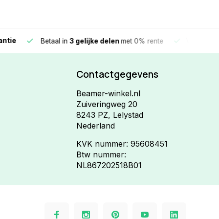
e
Vandaag beste
Betaal in
3 gelijke delen
met 0% rente
Contactgegevens
Beamer-winkel.nl
Zuiveringweg 20
8243 PZ, Lelystad
Nederland
KVK nummer: 95608451
Btw nummer:
NL867202518B01