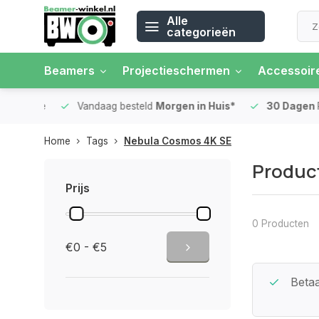
Alle
categorieën
Beamers
Projectieschermen
Accessoir
 rente
Vandaag besteld
Morgen in Huis*
30 Dagen
Ret
Home
Tags
Nebula Cosmos 4K SE
Produc
Prijs
0 Producten
€0 - €5
Beste Service Garantie
Betaa