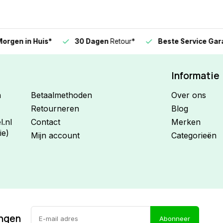
n in Huis*
30 Dagen
Retour*
Beste Service Garanti
Informatie
n
Betaalmethoden
Over ons
Retourneren
Blog
.nl
Contact
Merken
ie)
Mijn account
Categorieën
ingen
Abonneer