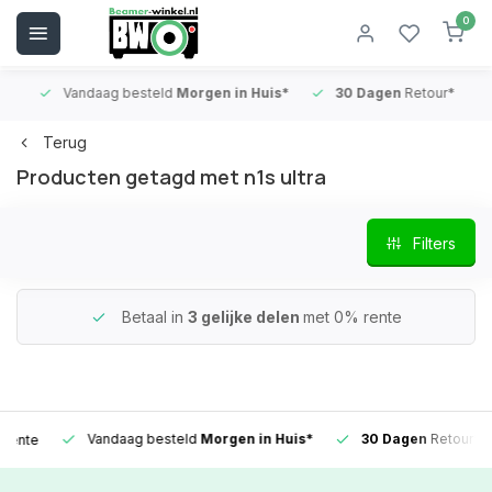
0
Vandaag besteld
Morgen in Huis*
30 Dagen
Retour*
B
Terug
Producten getagd met n1s ultra
Filters
Betaal in
3 gelijke delen
met 0% rente
Vandaag besteld
Morgen in Huis*
30 Dagen
Retour*