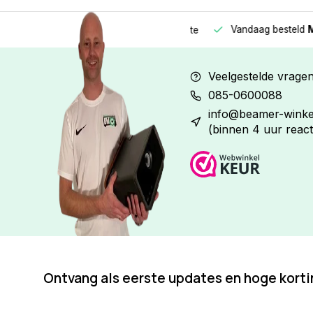
Vandaag besteld
Morge
Betaal in
3 gelijke delen
met 0% rente
Veelgestelde vrage
085-0600088
info@beamer-winkel
(binnen 4 uur react
Ontvang als eerste updates en hoge kort