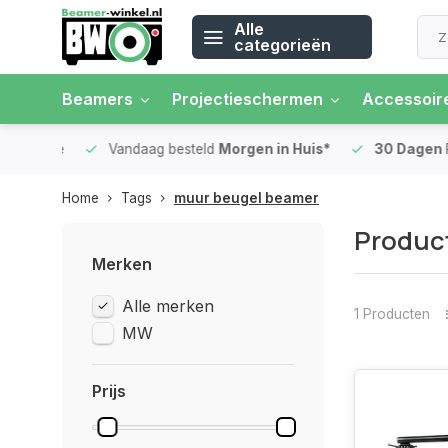
Alle
categorieën
Beamers
Projectieschermen
Accessoir
 rente
Vandaag besteld
Morgen in Huis*
30 Dagen
Ret
Home
Tags
muur beugel beamer
Produc
Merken
Alle merken
1 Producten
MW
Prijs