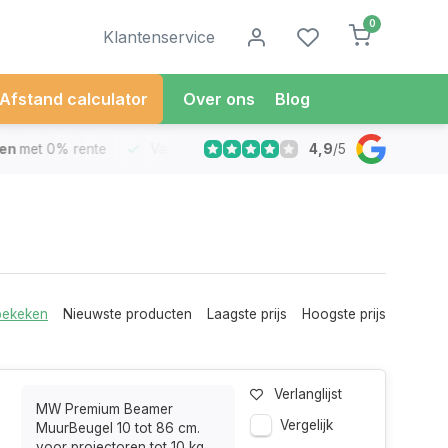
0
Klantenservice
Afstand calculator
Over ons
Blog
4,9
/
5
met 0% rente
Vandaag besteld
Morgen in Huis*
30 Dag
bekeken
Nieuwste producten
Laagste prijs
Hoogste prijs
Verlanglijst
MW Premium Beamer
Vergelijk
MuurBeugel 10 tot 86 cm.
voor projectoren tot 10 kg,