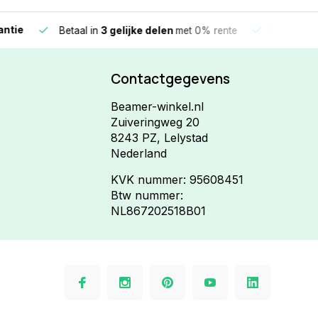
e
Vandaag beste
Betaal in
3 gelijke delen
met 0% rente
Contactgegevens
Beamer-winkel.nl
Zuiveringweg 20
8243 PZ, Lelystad
Nederland
KVK nummer: 95608451
Btw nummer:
NL867202518B01