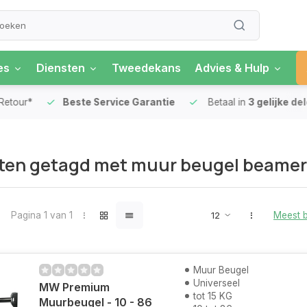
es
Diensten
Tweedekans
Advies & Hulp
our*
Beste Service Garantie
Betaal in
3 gelijke delen
ten getagd met muur beugel beamer
Pagina 1 van 1
Meest 
Muur Beugel
Universeel
MW Premium
tot 15 KG
Muurbeugel - 10 - 86