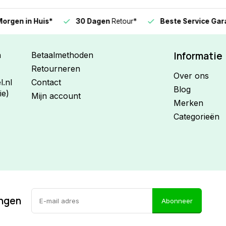
n in Huis*
30 Dagen
Retour*
Beste Service Garanti
Informatie
n
Betaalmethoden
Retourneren
Over ons
.nl
Contact
Blog
ie)
Mijn account
Merken
Categorieën
ingen
Abonneer