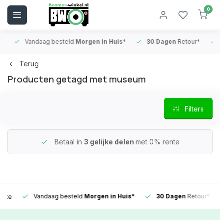
0
Vandaag besteld
Morgen in Huis*
30 Dagen
Retour*
B
Terug
Producten getagd met museum
Filters
Betaal in
3 gelijke delen
met 0% rente
Vandaag besteld
Morgen in Huis*
30 Dagen
Retour*