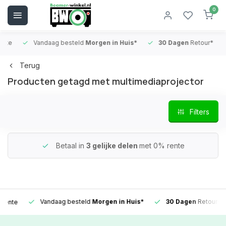
0
Vandaag besteld
Morgen in Huis*
30 Dagen
Retour*
B
Terug
Producten getagd met multimediaprojector
Filters
Betaal in
3 gelijke delen
met 0% rente
Vandaag besteld
Morgen in Huis*
30 Dagen
Retour*