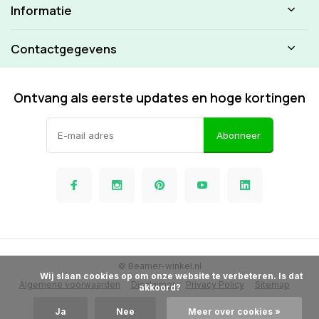
Informatie
Contactgegevens
Ontvang als eerste updates en hoge kortingen
Abonneer
© Beamer-winkel.nl
            Wij slaan cookies op om onze website te verbeteren. Is dat 
Algemene voorwaarden
Disclaimer
Privacy Policy
Sitemap
akkoord?

Ja
Nee
Meer over cookies »