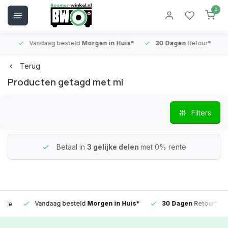
0
Vandaag besteld
Morgen in Huis*
30 Dagen
Retour*
B
Terug
Producten getagd met mi
Filters
Betaal in
3 gelijke delen
met 0% rente
Vandaag besteld
Morgen in Huis*
30 Dagen
Retour*