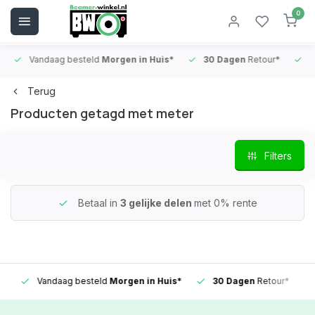
0
Vandaag besteld
Morgen in Huis*
30 Dagen
Retour*
B
Terug
Producten getagd met meter
Filters
Betaal in
3 gelijke delen
met 0% rente
Vandaag besteld
Morgen in Huis*
30 Dagen
Retour*