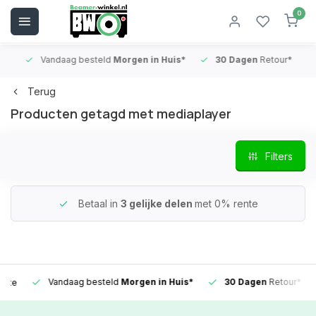
0
Vandaag besteld
Morgen in Huis*
30 Dagen
Retour*
B
Terug
Producten getagd met mediaplayer
Filters
Betaal in
3 gelijke delen
met 0% rente
Vandaag besteld
Morgen in Huis*
30 Dagen
Retour*