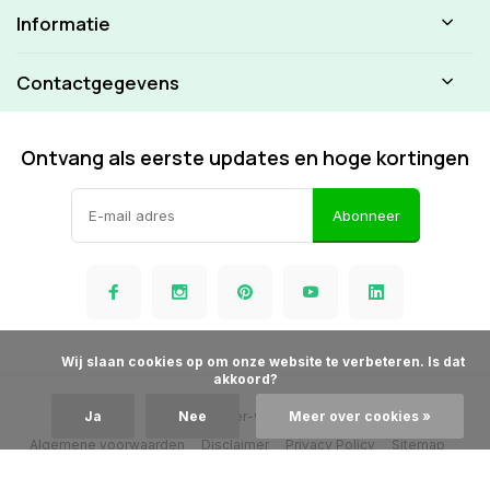
Informatie
Contactgegevens
Ontvang als eerste updates en hoge kortingen
Abonneer
            Wij slaan cookies op om onze website te verbeteren. Is dat 
akkoord?

© Beamer-winkel.nl
Ja
Nee
Meer over cookies »
Algemene voorwaarden
Disclaimer
Privacy Policy
Sitemap