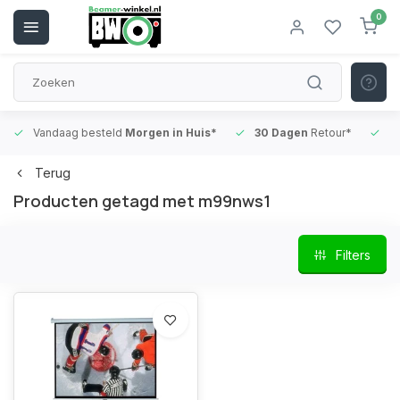
0
Vandaag besteld
Morgen in Huis*
30 Dagen
Retour*
B
Terug
Producten getagd met m99nws1
Filters