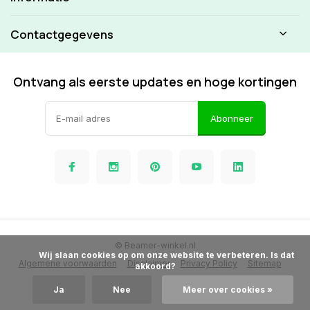
Contactgegevens
Ontvang als eerste updates en hoge kortingen
Abonneer
© Beamer-winkel.nl
            Wij slaan cookies op om onze website te verbeteren. Is dat 
Algemene voorwaarden
Disclaimer
Privacy Policy
Sitemap
akkoord?

Ja
Nee
Meer over cookies »