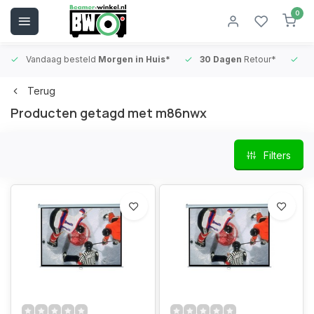
0
Vandaag besteld
Morgen in Huis*
30 Dagen
Retour*
B
Terug
Producten getagd met m86nwx
Filters