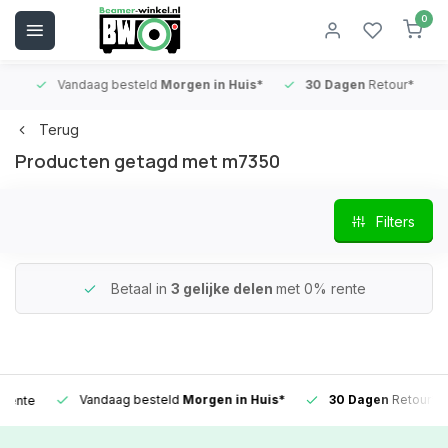
0
Vandaag besteld
Morgen in Huis*
30 Dagen
Retour*
B
Terug
Producten getagd met m7350
Filters
Betaal in
3 gelijke delen
met 0% rente
Vandaag besteld
Morgen in Huis*
30 Dagen
Retour*