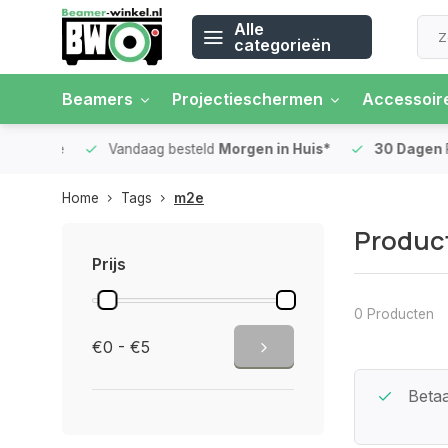
Alle
categorieën
Beamers
Projectieschermen
Accessoir
 rente
Vandaag besteld
Morgen in Huis*
30 Dagen
Ret
Home
Tags
m2e
Produc
Prijs
0 Producten
€0 - €5
Beste Service Garantie
Betaa