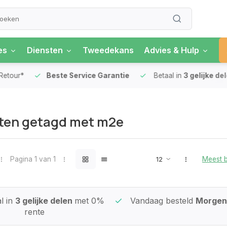
es
Diensten
Tweedekans
Advies & Hulp
our*
Beste Service Garantie
Betaal in
3 gelijke delen
ten getagd met m2e
Pagina 1 van 1
Meest 
l in
3 gelijke delen
met 0%
Vandaag besteld
Morgen 
rente