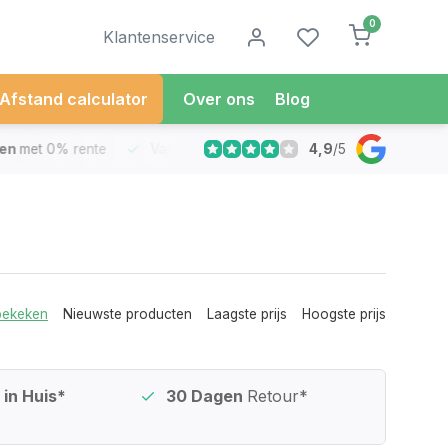
0
Klantenservice
Afstand calculator
Over ons
Blog
4,9
/
5
met 0% rente
Vandaag besteld
Morgen in Huis*
30 Dag
bekeken
Nieuwste producten
Laagste prijs
Hoogste prijs
in Huis*
30 Dagen
Retour*