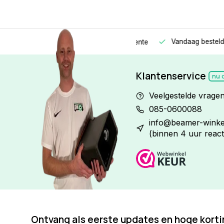
Vandaag besteld
Morge
Betaal in
3 gelijke delen
met 0% rente
Klantenservice
nu 
Veelgestelde vrage
085-0600088
info@beamer-winkel
(binnen 4 uur react
Ontvang als eerste updates en hoge kort