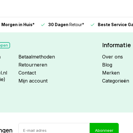
n in Huis*
30 Dagen
Retour*
Beste Service Garanti
Informatie
open
n
Betaalmethoden
Over ons
Retourneren
Blog
.nl
Contact
Merken
ie)
Mijn account
Categorieën
ingen
Abonneer