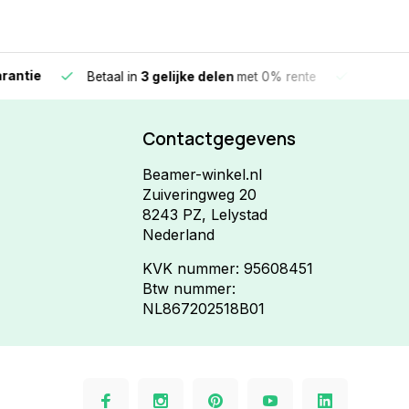
e
Vandaag beste
Betaal in
3 gelijke delen
met 0% rente
Contactgegevens
Beamer-winkel.nl
Zuiveringweg 20
8243 PZ, Lelystad
Nederland
KVK nummer: 95608451
Btw nummer:
NL867202518B01