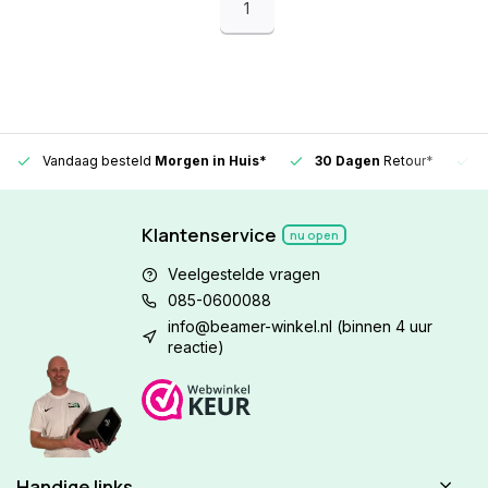
1
Vandaag besteld
Morgen in Huis*
30 Dagen
Retour*
Klantenservice
nu open
Veelgestelde vragen
085-0600088
info@beamer-winkel.nl
(binnen 4 uur
reactie)
Handige links