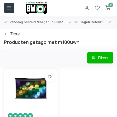
0
Vandaag besteld
Morgen in Huis*
30 Dagen
Retour*
B
Terug
Producten getagd met m100uwh
Filters