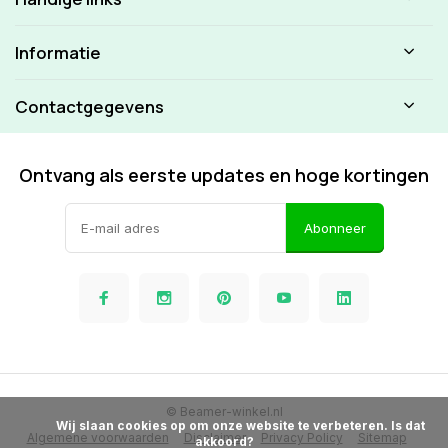
Informatie
Contactgegevens
Ontvang als eerste updates en hoge kortingen
Abonneer
© Beamer-winkel.nl
            Wij slaan cookies op om onze website te verbeteren. Is dat 
Algemene voorwaarden
Disclaimer
Privacy Policy
Sitemap
akkoord?
