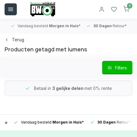
0
Vandaag besteld
Morgen in Huis*
30 Dagen
Retour*
B
Terug
Producten getagd met lumens
Filters
Betaal in
3 gelijke delen
met 0% rente
Vandaag besteld
Morgen in Huis*
30 Dagen
Retour*