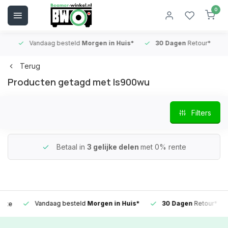
0
Vandaag besteld
Morgen in Huis*
30 Dagen
Retour*
B
Terug
Producten getagd met ls900wu
Filters
Betaal in
3 gelijke delen
met 0% rente
Vandaag besteld
Morgen in Huis*
30 Dagen
Retour*