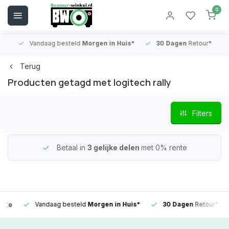
0
Vandaag besteld
Morgen in Huis*
30 Dagen
Retour*
B
Terug
Producten getagd met logitech rally
Filters
Betaal in
3 gelijke delen
met 0% rente
Vandaag besteld
Morgen in Huis*
30 Dagen
Retour*