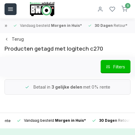
0
e
Vandaag besteld
Morgen in Huis*
30 Dagen
Retour*
Terug
Producten getagd met logitech c270
Filters
Betaal in
3 gelijke delen
met 0% rente
Vandaag besteld
Morgen in Huis*
30 Dagen
Retour*
te