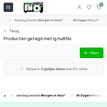
0
Vandaag besteld
Morgen in Huis*
30 Dagen
Retour*
B
Terug
Producten getagd met lg hu85ls
Filters
Betaal in
3 gelijke delen
met 0% rente
Vandaag besteld
Morgen in Huis*
30 Dagen
Retour*