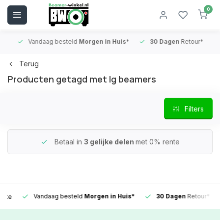
0
Vandaag besteld
Morgen in Huis*
30 Dagen
Retour*
B
Terug
Producten getagd met lg beamers
Filters
Betaal in
3 gelijke delen
met 0% rente
Vandaag besteld
Morgen in Huis*
30 Dagen
Retour*