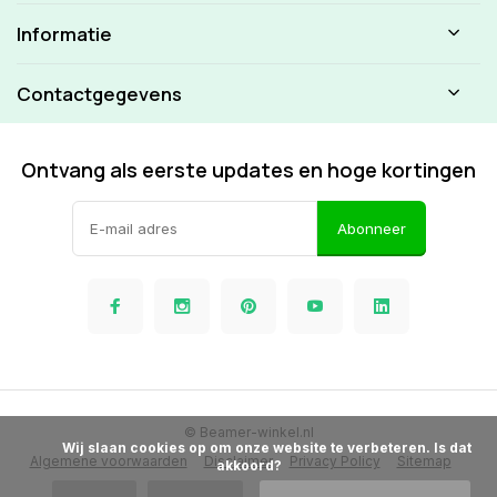
Informatie
Contactgegevens
Ontvang als eerste updates en hoge kortingen
Abonneer
© Beamer-winkel.nl
            Wij slaan cookies op om onze website te verbeteren. Is dat 
Algemene voorwaarden
Disclaimer
Privacy Policy
Sitemap
akkoord?
