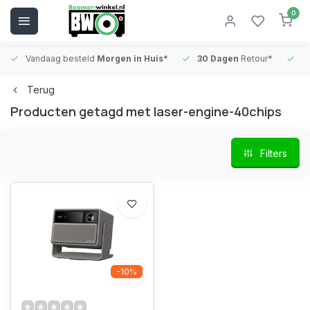
0
Vandaag besteld
Morgen in Huis*
30 Dagen
Retour*
B
Terug
Producten getagd met laser-engine-40chips
Filters
-10%