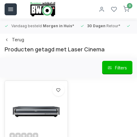
0
Vandaag besteld
Morgen in Huis*
30 Dagen
Retour*
B
Terug
Producten getagd met Laser Cinema
Filters