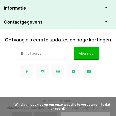
Informatie
Contactgegevens
Ontvang als eerste updates en hoge kortingen
Abonneer
© Beamer-winkel.nl
            Wij slaan cookies op om onze website te verbeteren. Is dat 
Algemene voorwaarden
Disclaimer
Privacy Policy
Sitemap
akkoord?
